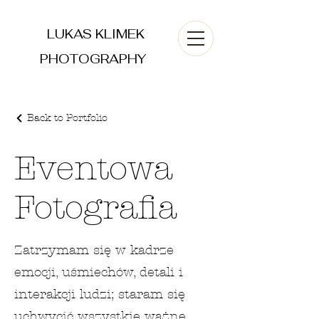
LUKAS KLIMEK
PHOTOGRAPHY
Back to Portfolio
Eventowa
Fotografia
Zatrzymam się w kadrze
emocji, uśmiechów, detali i
interakcji ludzi; staram się
uchwycić wszystkie ważne