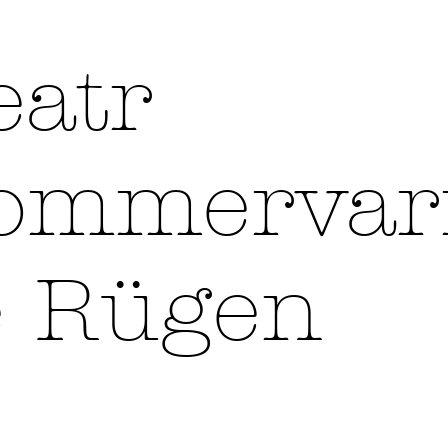
eatr
ommervar
é Rügen