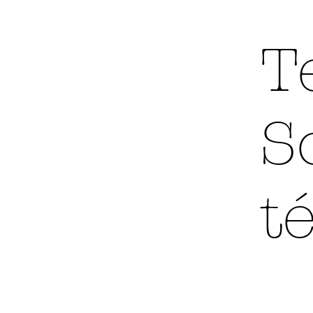
T
S
t